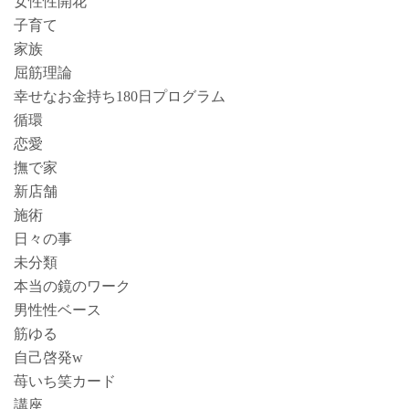
女性性開花
子育て
家族
屈筋理論
幸せなお金持ち180日プログラム
循環
恋愛
撫で家
新店舗
施術
日々の事
未分類
本当の鏡のワーク
男性性ベース
筋ゆる
自己啓発w
苺いち笑カード
講座