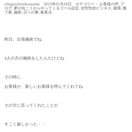
ichigoichierikosuzuki 2025年02月26日 カテゴリー：
お客様の声
,
ブ
ログ
,
夢が向こうからやってくるゴール設定
,
女性性的ビジネス
,
循環
,
撫
で家
,
施術
,
日々の事
,
集客法
昨日、出張施術でね
4人の方の施術をしたんだけどね
その時に
お客様が、新しいお客様を呼んでくれてね
その方に言ってくれたことが
すごく嬉しかった・・