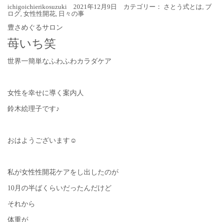
ichigoichierikosuzuki 2021年12月9日 カテゴリー：
さとう式とは
,
ブ
ログ
,
女性性開花
,
日々の事
豊さめぐるサロン
苺いち笑
世界一簡単なふわふわカラダケア
女性を幸せに導く案内人
鈴木絵理子です♪
おはようございます☺︎
私が女性性開花ケアをし出したのが
10月の半ばくらいだったんだけど
それから
体重が