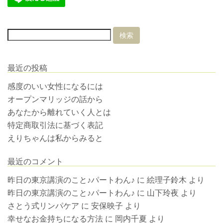
最近の投稿
感度のいい女性になるには
オープンマリッジの話から
あなたから離れていく人とは
特定商取引法に基づく表記
えりちゃんは私からみると
最近のコメント
昨日の東京講演のこと♪パートわん♪
に
絵理子鈴木
より
昨日の東京講演のこと♪パートわん♪
に
山下玲夜
より
さとう式リンパケア
に
安保映子
より
幸せなお金持ちになる方法
に
岡内千夏
より