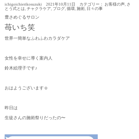
ichigoichierikosuzuki 2021年10月11日 カテゴリー：
お客様の声
,
さ
とう式とは
,
チャクラケア
,
ブログ
,
循環
,
施術
,
日々の事
豊さめぐるサロン
苺いち笑
世界一簡単なふわふわカラダケア
女性を幸せに導く案内人
鈴木絵理子です♪
おはようございます☺︎
昨日は
生徒さんの施術祭りだったの〜