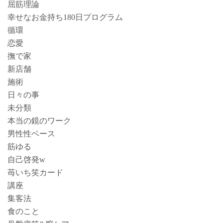
屈筋理論
幸せなお金持ち180日プログラム
循環
恋愛
撫で家
新店舗
施術
日々の事
未分類
本当の鏡のワーク
男性性ベース
筋ゆる
自己啓発w
苺いち笑カード
講座
集客法
食のこと