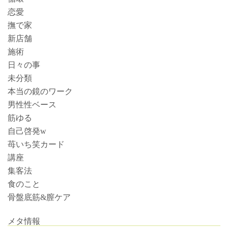
恋愛
撫で家
新店舗
施術
日々の事
未分類
本当の鏡のワーク
男性性ベース
筋ゆる
自己啓発w
苺いち笑カード
講座
集客法
食のこと
骨盤底筋&膣ケア
メタ情報