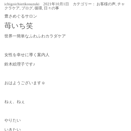
ichigoichierikosuzuki 2021年10月1日 カテゴリー：
お客様の声
,
チャ
クラケア
,
ブログ
,
循環
,
日々の事
豊さめぐるサロン
苺いち笑
世界一簡単なふわふわカラダケア
女性を幸せに導く案内人
鈴木絵理子です♪
おはようございます☺︎
ねぇ、ねぇ
やりたい
いきたい