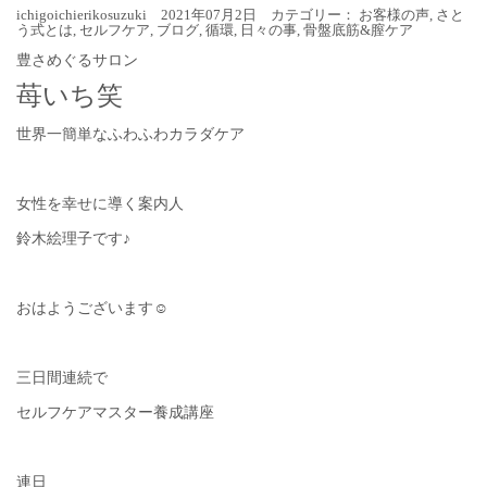
ichigoichierikosuzuki 2021年07月2日 カテゴリー：
お客様の声
,
さと
う式とは
,
セルフケア
,
ブログ
,
循環
,
日々の事
,
骨盤底筋&膣ケア
豊さめぐるサロン
苺いち笑
世界一簡単なふわふわカラダケア
女性を幸せに導く案内人
鈴木絵理子です♪
おはようございます☺︎
三日間連続で
セルフケアマスター養成講座
連日