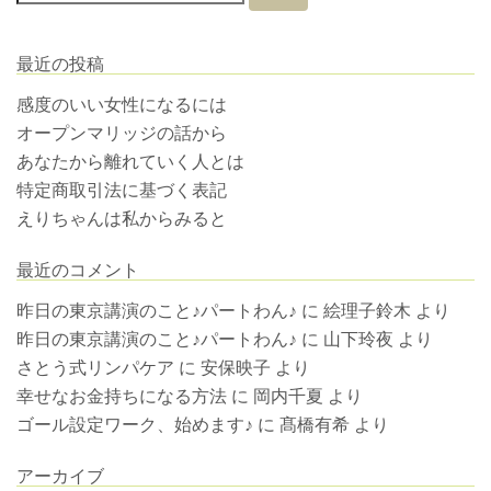
最近の投稿
感度のいい女性になるには
オープンマリッジの話から
あなたから離れていく人とは
特定商取引法に基づく表記
えりちゃんは私からみると
最近のコメント
昨日の東京講演のこと♪パートわん♪
に
絵理子鈴木
より
昨日の東京講演のこと♪パートわん♪
に
山下玲夜
より
さとう式リンパケア
に
安保映子
より
幸せなお金持ちになる方法
に
岡内千夏
より
ゴール設定ワーク、始めます♪
に
髙橋有希
より
アーカイブ