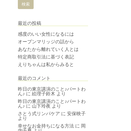
最近の投稿
感度のいい女性になるには
オープンマリッジの話から
あなたから離れていく人とは
特定商取引法に基づく表記
えりちゃんは私からみると
最近のコメント
昨日の東京講演のこと♪パートわ
ん♪
に
絵理子鈴木
より
昨日の東京講演のこと♪パートわ
ん♪
に
山下玲夜
より
さとう式リンパケア
に
安保映子
より
幸せなお金持ちになる方法
に
岡
内千夏
より