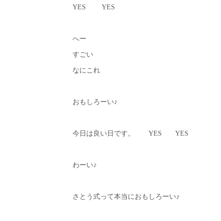
YES YES
へー
すごい
なにこれ
おもしろーい♪
今日は良い日です。 YES YES
わーい♪
さとう式って本当におもしろーい♪