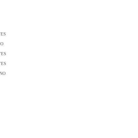
ES
O
ES
ES
NO