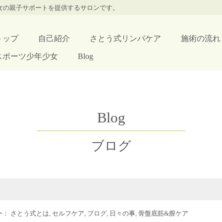
少女の親子サポートを提供するサロンです。
トップ
自己紹介
さとう式リンパケア
施術の流れ
スポーツ少年少女
Blog
Blog
ブログ
リー：
さとう式とは
,
セルフケア
,
ブログ
,
日々の事
,
骨盤底筋&膣ケア