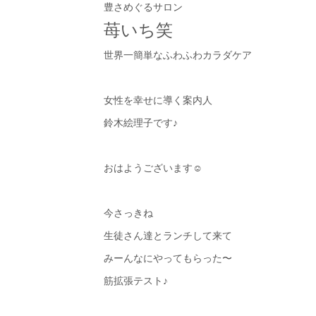
豊さめぐるサロン
苺いち笑
世界一簡単なふわふわカラダケア
女性を幸せに導く案内人
鈴木絵理子です♪
おはようございます☺︎
今さっきね
生徒さん達とランチして来て
みーんなにやってもらった〜
筋拡張テスト♪