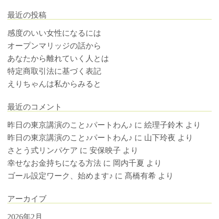
最近の投稿
感度のいい女性になるには
オープンマリッジの話から
あなたから離れていく人とは
特定商取引法に基づく表記
えりちゃんは私からみると
最近のコメント
昨日の東京講演のこと♪パートわん♪
に
絵理子鈴木
より
昨日の東京講演のこと♪パートわん♪
に
山下玲夜
より
さとう式リンパケア
に
安保映子
より
幸せなお金持ちになる方法
に
岡内千夏
より
ゴール設定ワーク、始めます♪
に
髙橋有希
より
アーカイブ
2026年2月