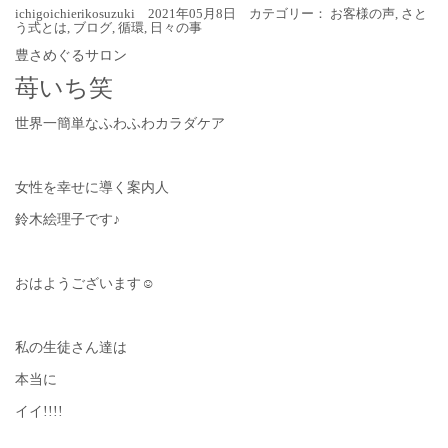
ichigoichierikosuzuki 2021年05月8日 カテゴリー：
お客様の声
,
さと
う式とは
,
ブログ
,
循環
,
日々の事
豊さめぐるサロン
苺いち笑
世界一簡単なふわふわカラダケア
女性を幸せに導く案内人
鈴木絵理子です♪
おはようございます☺︎
私の生徒さん達は
本当に
イイ!!!!