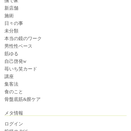
撫で家
新店舗
施術
日々の事
未分類
本当の鏡のワーク
男性性ベース
筋ゆる
自己啓発w
苺いち笑カード
講座
集客法
食のこと
骨盤底筋&膣ケア
メタ情報
ログイン