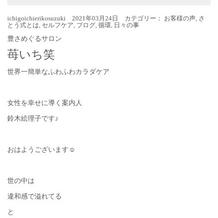
ichigoichierikosuzuki 2021年03月24日 カテゴリー：
お客様の声
,
さ
とう式とは
,
セルフケア
,
ブログ
,
循環
,
日々の事
豊さめぐるサロン
苺いち笑
世界一簡単なふわふわカラダケア
女性を幸せに導く案内人
鈴木絵理子です♪
おはようございます☺︎
世の中は
違和感で溢れてる
と