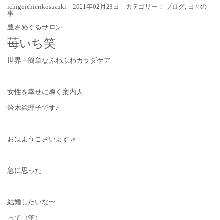
ichigoichierikosuzuki 2021年02月28日 カテゴリー：
ブログ
,
日々の
事
豊さめぐるサロン
苺いち笑
世界一簡単なふわふわカラダケア
女性を幸せに導く案内人
鈴木絵理子です♪
おはようございます☺︎
急に思った
結婚したいな〜
って（笑）