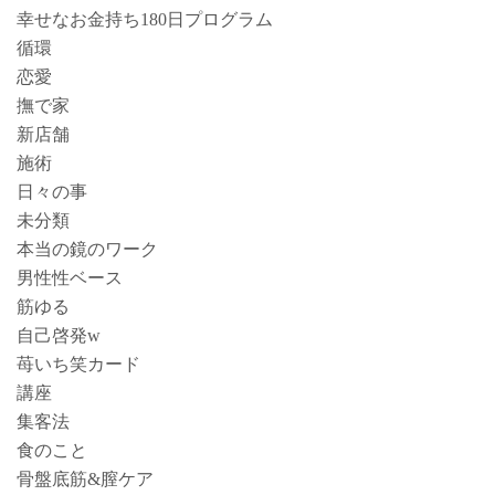
幸せなお金持ち180日プログラム
循環
恋愛
撫で家
新店舗
施術
日々の事
未分類
本当の鏡のワーク
男性性ベース
筋ゆる
自己啓発w
苺いち笑カード
講座
集客法
食のこと
骨盤底筋&膣ケア