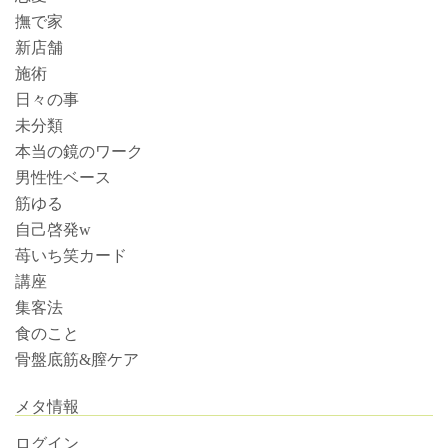
撫で家
新店舗
施術
日々の事
未分類
本当の鏡のワーク
男性性ベース
筋ゆる
自己啓発w
苺いち笑カード
講座
集客法
食のこと
骨盤底筋&膣ケア
メタ情報
ログイン