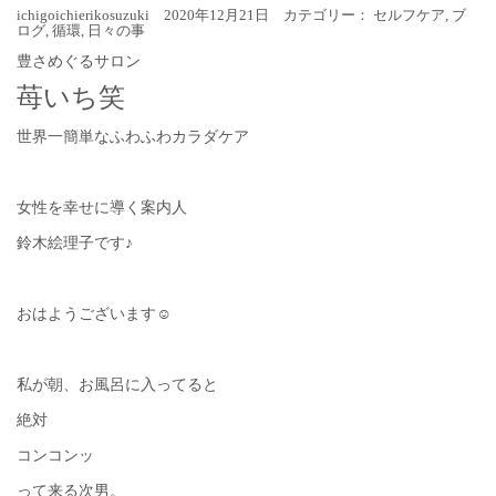
ichigoichierikosuzuki 2020年12月21日 カテゴリー：
セルフケア
,
ブ
ログ
,
循環
,
日々の事
豊さめぐるサロン
苺いち笑
世界一簡単なふわふわカラダケア
女性を幸せに導く案内人
鈴木絵理子です♪
おはようございます☺︎
私が朝、お風呂に入ってると
絶対
コンコンッ
って来る次男。